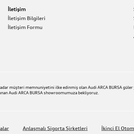
İletişim
İletişim Bilgileri
İletişim Formu
 kadar müşteri memnuniyetini ilke edinmiş olan Audi ARCA BURSA güler 
ulunan Audi ARCA BURSA showroomumuza bekliyoruz.
alar
Anlaşmalı Sigorta Şirketleri
İkinci El Otom