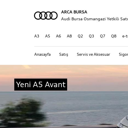
ARCA BURSA
Audi Bursa Osmangazi Yetkili Satıcı
A3
A5
A6
A8
Q2
Q3
Q7
Q8
e-t
Anasayfa
Satış
Servis ve Aksesuar
Sigo
Yeni A5 Avant