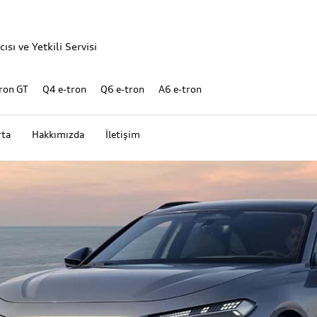
sı ve Yetkili Servisi
ron GT
Q4 e-tron
Q6 e-tron
A6 e-tron
rta
Hakkımızda
İletişim