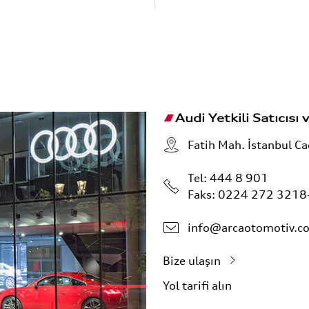
Audi Yetkili Satıcısı v
Fatih Mah. İstanbul C
Tel:
444 8 901
Faks: 0224 272 3218
info@arcaotomotiv.co
Bize ulaşın
Yol tarifi alın