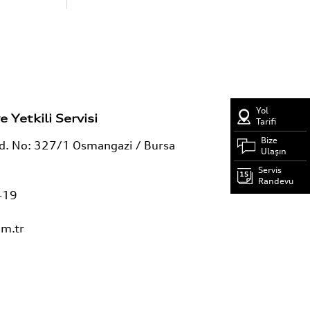
Yol
e Yetkili Servisi
Tarifi
Bize
ad. No: 327/1 Osmangazi / Bursa
Ulaşın
Servis
Randevu
-19
m.tr