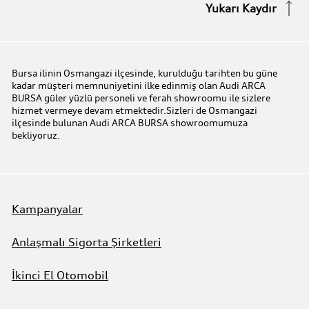
Yukarı Kaydır
Audi Express Servis
Kampanyalar
Audi Mobilite Garantisi
Audi prime :plus
Bursa ilinin Osmangazi ilçesinde, kurulduğu tarihten bu güne
kadar müşteri memnuniyetini ilke edinmiş olan Audi ARCA
Audi Online Team
BURSA güler yüzlü personeli ve ferah showroomu ile sizlere
hizmet vermeye devam etmektedir.Sizleri de Osmangazi
ilçesinde bulunan Audi ARCA BURSA showroomumuza
Benim Audim
bekliyoruz.
Kampanyalar
Anlaşmalı Sigorta Şirketleri
İkinci El Otomobil