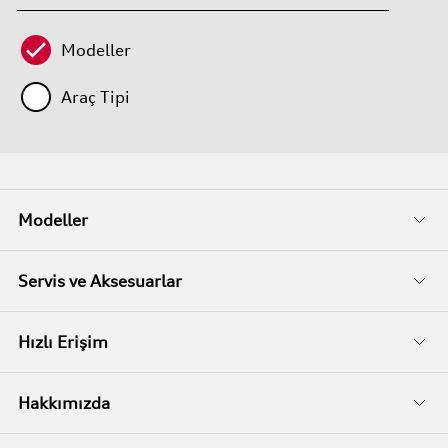
Modeller
Araç Tipi
Modeller
Fiyat Listeleri
Servis ve Aksesuarlar
Kampanyalar
Audi Garanti
Hızlı Erişim
İkinci El
Audi Kasko
Servis Randevusu
Hakkımızda