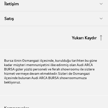
Audi Garanti Plus
Biz Kimiz?
İletişim
Audi Orijinal Aksesuarlar®
İletişim Bilgileri
Satış
Serviste Prestijin 7 Prensibi
İletişim Formu
Stok Araç Arayın
Yukarı Kaydır
Audi Express Servis
Kampanyalar
Audi Mobilite Garantisi
Audi prime :plus
Bursa ilinin Osmangazi ilçesinde, kurulduğu tarihten bu güne
kadar müşteri memnuniyetini ilke edinmiş olan Audi ARCA
Audi Online Team
BURSA güler yüzlü personeli ve ferah showroomu ile sizlere
hizmet vermeye devam etmektedir.Sizleri de Osmangazi
ilçesinde bulunan Audi ARCA BURSA showroomumuza
Benim Audim
bekliyoruz.
Kampanyalar