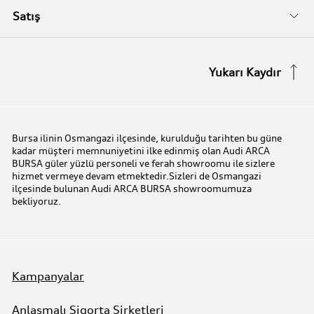
Audi Orijinal Aksesuarlar®
İletişim Bilgileri
Satış
Serviste Prestijin 7 Prensibi
İletişim Formu
Stok Araç Arayın
Yukarı Kaydır
Audi Express Servis
Kampanyalar
Audi Mobilite Garantisi
Audi prime :plus
Bursa ilinin Osmangazi ilçesinde, kurulduğu tarihten bu güne
kadar müşteri memnuniyetini ilke edinmiş olan Audi ARCA
Audi Online Team
BURSA güler yüzlü personeli ve ferah showroomu ile sizlere
hizmet vermeye devam etmektedir.Sizleri de Osmangazi
ilçesinde bulunan Audi ARCA BURSA showroomumuza
Benim Audim
bekliyoruz.
Kampanyalar
Anlaşmalı Sigorta Şirketleri