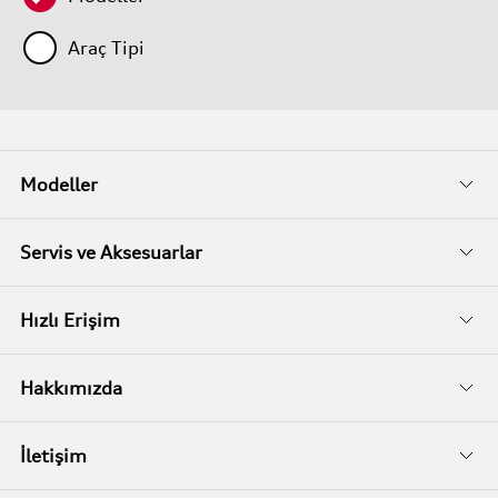
Araç Tipi
Modeller
Fiyat Listeleri
Servis ve Aksesuarlar
Kampanyalar
Audi Garanti
Hızlı Erişim
İkinci El
Audi Kasko
Servis Randevusu
Hakkımızda
Audi Garanti Plus
Biz Kimiz?
İletişim