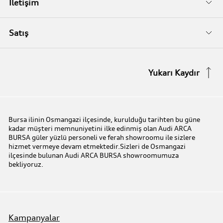
Biz Kimiz?
İletişim
Audi Orijinal Aksesuarlar®
İletişim Bilgileri
Satış
Serviste Prestijin 7 Prensibi
İletişim Formu
Stok Araç Arayın
Yukarı Kaydır
Audi Express Servis
Kampanyalar
Audi Mobilite Garantisi
Audi prime :plus
Bursa ilinin Osmangazi ilçesinde, kurulduğu tarihten bu güne
kadar müşteri memnuniyetini ilke edinmiş olan Audi ARCA
Audi Online Team
BURSA güler yüzlü personeli ve ferah showroomu ile sizlere
hizmet vermeye devam etmektedir.Sizleri de Osmangazi
ilçesinde bulunan Audi ARCA BURSA showroomumuza
Benim Audim
bekliyoruz.
Kampanyalar