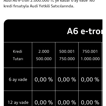
Audi A6 e-tron 2.000.000 TL'ye kadar 6 ay vade %0
kredi fırsatıyla Audi Yetkili Satıcılarında.